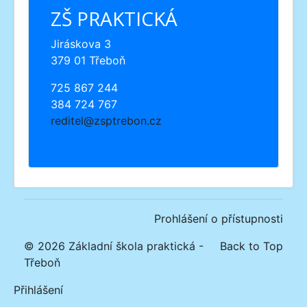
ZŠ PRAKTICKÁ
Jiráskova 3
379 01 Třeboň
725 867 244
384 724 767
reditel@zsptrebon.cz
Prohlášení o přístupnosti
© 2026 Základní škola praktická -
Back to Top
Třeboň
Přihlášení