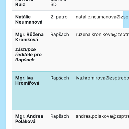
Ruiz
ŠD
Natálie
2. patro
natalie.neumanova@zsp
Neumanová
Mgr. Růžena
Rapšach
ruzena.kronikova@zspt
Kroniková
zástupce
ředitele pro
Rapšach
Mgr. Iva
Rapšach
iva.hromirova@zsptrebo
Hromířová
Mgr. Andrea
Rapšach
andrea.polakova@zsptr
Poláková