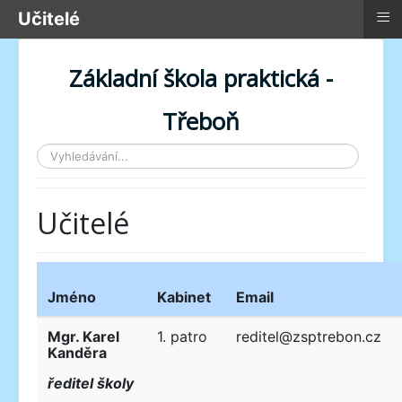
≡
Učitelé
Základní škola praktická -
Třeboň
Vyhledávání...
Učitelé
Jméno
Kabinet
Email
Mgr. Karel
1. patro
reditel@zsptrebon.cz
Kanděra
ředitel školy