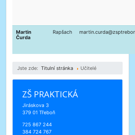
Martin
Rapšach
martin.curda@zsptrebon
Čurda
Jste zde:
Titulní stránka
Učitelé
ZŠ PRAKTICKÁ
Jiráskova 3
379 01 Třeboň
725 867 244
384 724 767