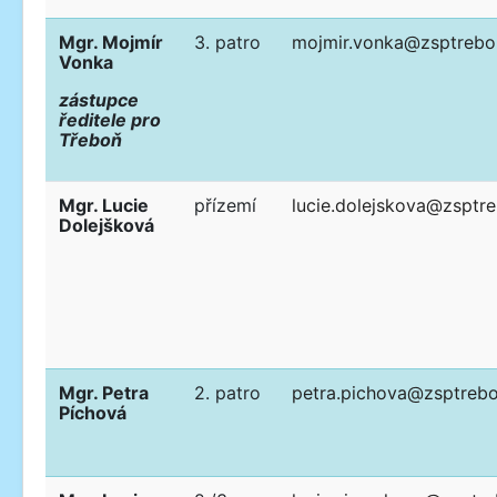
Mgr. Mojmír
3. patro
mojmir.vonka@zsptrebo
Vonka
zástupce
ředitele pro
Třeboň
Mgr. Lucie
přízemí
lucie.dolejskova@zsptr
Dolejšková
Mgr. Petra
2. patro
petra.pichova@zsptrebo
Píchová