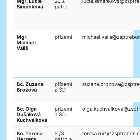
Mgr. Lucie
2./3.
lucie.simankova@zsptre
Šimánková
patro
Mgr.
přízemí
michael.valis@zsptrebo
Michael
Vališ
Bc. Zuzana
přízemí
zuzana.brozova@zsptre
Brožová
a ŠD
Bc. Olga
přízemí
olga.kuchvalkova@zspt
Dušáková
a ŠD
Kuchválková
Bc. Teresa
2./3.
teresa.ruiz@zsptrebon.c
Herrera
patro a